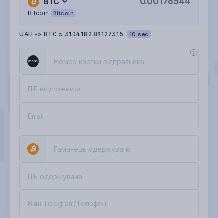
BTC
Bitcoin
Bitcoin
UAH
->
BTC
≈
3104182.89127315
9 sec