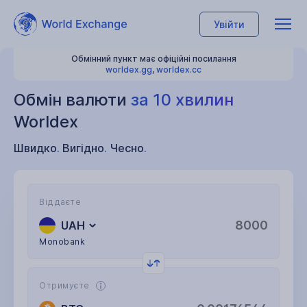
Увійти
Обмінний пункт має офіційні посилання
worldex.gg
,
worldex.cc
Обмін валюти
за 10 хвилин
Worldex
Швидко
.
Вигідно
.
Чесно
.
Віддаєте
UAH
Monobank
Отримуєте