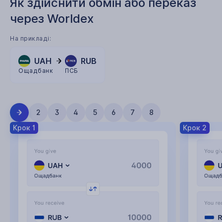
Як здійснити обмін або переказ
через Worldex
На прикладі:
UAH
RUB
Ощадбанк
ПСБ
2
3
4
5
6
7
8
Крок 1
Крок 2