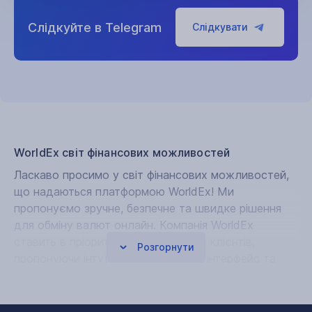
Слідкуйте в Telegram
Слідкувати
WorldEx світ фінансових можливостей
Ласкаво просимо у світ фінансових можливостей,
що надаються платформою WorldEx! Ми
пропонуємо зручне, безпечне та швидке рішення
для обміну валют онлайн. Компанія WorldEx
ставить в пріоритет потреби наших клієнтів,
Розгорнути
пропонуючи інтуїтивно зрозумілий інтерфейс та
миттєві транзакції.