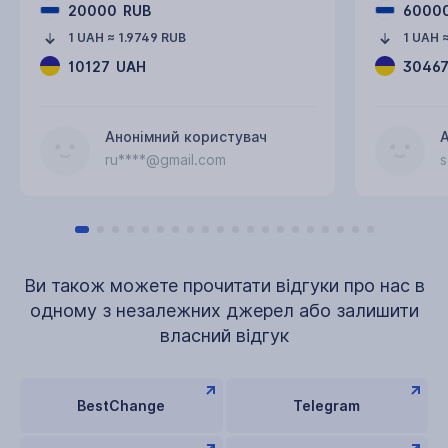
20000
RUB
6000
1 UAH ≈ 1.9749 RUB
1 UAH 
10127
UAH
30467
Анонімний користувач
ru****@gmail.com
s
Ви також можете прочитати відгуки про нас в
одному з незалежних джерел або залишити
власний відгук
BestChange
Telegram