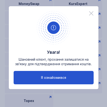
MoneySwap
KursExpert
Trustpilot
Курс Украины
crypto-control
MMGP
Bestexchangers
Веб Проверка
Увага!
BitsMedia
OKchanger
Шановний клієнт, прохання залишатися на
зв'язку для підтвердження отримання коштів.
Glazok
WOT
Я ознайомився
Obmen-obmen
Emon
Topex