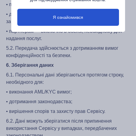
• постачальникам AML/KYC рішень;
• державним органам — у випадках, передбачених
Я ознайомився
законодавством;
• партнерам — виключно в обсязі, необхідному для
надання послуг.
5.2. Передача здійснюється з дотриманням вимог
конфіденційності та безпеки.
6. Зберігання даних
6.1. Персональні дані зберігаються протягом строку,
необхідного для:
• виконання AML/KYC вимог;
• дотримання законодавства;
• вирішення спорів та захисту прав Сервісу.
6.2. Дані можуть зберігатися після припинення
використання Сервісу у випадках, передбачених
законодавством.