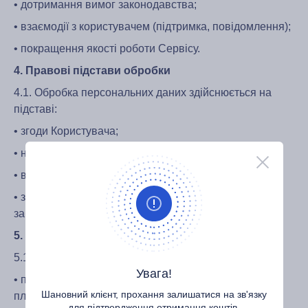
• дотримання вимог законодавства;
• взаємодії з користувачем (підтримка, повідомлення);
• покращення якості роботи Сервісу.
4. Правові підстави обробки
4.1. Обробка персональних даних здійснюється на
підставі:
• згоди Користувача;
• необхідності виконання договору;
• виконання юридичних зобов’язань Сервісу;
• законних інтересів Сервісу, пов’язаних із
забезпеченням безпеки та зниженням ризиків.
5. Передача даних третім особам
5.1. Сервіс може передавати персональні дані:
Увага!
• платіжним системам та криптовалютним
Шановний клієнт, прохання залишатися на зв'язку
платформам (включаючи Bybit);
для підтвердження отримання коштів.